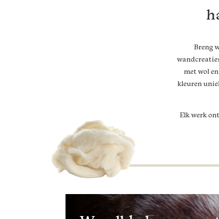
h
Breng w
wandcreaties
met wol en 
kleuren unie
Elk werk ont