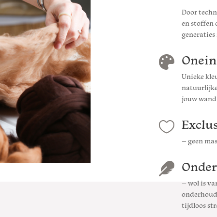
Door techn
en stoffen
generaties
Onein

Unieke kle
natuurlijke
jouw wand
Exclus

– geen mas
Onder

– wol is va
onderhoud,
tijdloos st