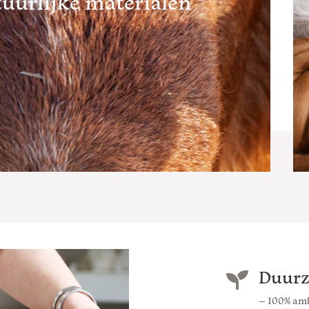
uurlijke materialen
Duurz

– 100% amb