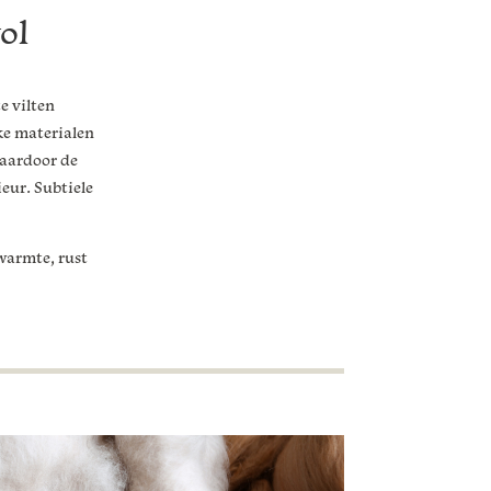
ol
e vilten
ke materialen
 waardoor de
eur. Subtiele
 warmte, rust