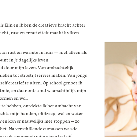
s Elin en ik ben de creatieve kracht achter
acht, rust en creativiteit maak ik vilten
van rust en warmte in huis — niet alleen als
unt in je dagelijks leven.
aad door mijn leven. Van ambachtelijk
ïeken tot stipstijl servies maken. Van jongs
elf creatief te uiten. Op school genoot ik
mie, en daar ontstond waarschijnlijk mijn
vormen en wol.
t te hebben, ontdekte ik het ambacht van
chts mijn handen, olijfzeep, wol en water
low en kon er nauwelijks mee stoppen – zo
het. Na verschillende cursussen was de
ar ook spannend: mijn eigen bedrijf