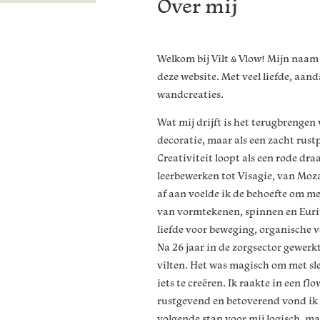
Over mij
Welkom bij Vilt & Vlow! Mijn naam i
deze website. Met veel liefde, aand
wandcreaties.
Wat mij drijft is het terugbrengen 
decoratie, maar als een zacht rustp
Creativiteit loopt als een rode dr
leerbewerken tot Visagie, van Moza
af aan voelde ik de behoefte om mez
van vormtekenen, spinnen en Eurit
liefde voor beweging, organische 
Na 26 jaar in de zorgsector gewerk
vilten. Het was magisch om met sle
iets te creëren. Ik raakte in een f
rustgevend en betoverend vond ik 
volgende stap voor mij logisch, ma