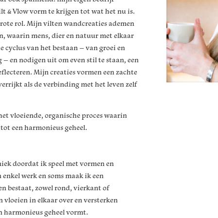
& Vlow vorm te krijgen tot wat het nu is.
grote rol. Mijn vilten wandcreaties ademen
en, waarin mens, dier en natuur met elkaar
e cyclus van het bestaan – van groei en
g – en nodigen uit om even stil te staan, een
eflecteren. Mijn creaties vormen een zachte
errijkt als de verbinding met het leven zelf
het vloeiende, organische proces waarin
 tot een harmonieus geheel.
niek doordat ik speel met vormen en
n enkel werk en soms maak ik een
n bestaat, zowel rond, vierkant of
 vloeien in elkaar over en versterken
en harmonieus geheel vormt.